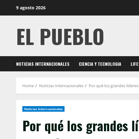
Skip
9 agosto 2026
to
content
EL PUEBLO
NOTICIAS INTERNACIONALES
CIENCIA Y TECNOLOGIA
LIF
Home
Noticias Internacionales
Por qué los grandes lídere
Noticias Internacionales
Por qué los grandes l