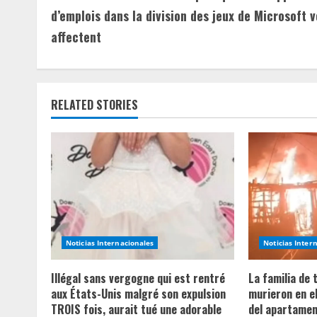
o
d’emplois dans la division des jeux de Microsoft 
n
affectent
t
i
RELATED STORIES
n
u
e
R
e
Noticias Internacionales
Noticias Inter
a
Illégal sans vergogne qui est rentré
La familia de
aux États-Unis malgré son expulsion
murieron en e
d
TROIS fois, aurait tué une adorable
del apartament