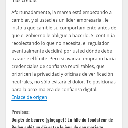
más creíble.
Afortunadamente, la marea está empezando a
cambiar, y si usted es un líder empresarial, le
insto a que cambie su comportamiento antes de
que el gobierno le obligue a hacerlo. Si continúa
recolectando lo que no necesita, el regulador
eventualmente decidirá por usted dónde debe
trazarse el límite. Pero si avanza temprano hacia
credenciales de confianza reutilizables, que
prioricen la privacidad y oficinas de verificación
neutrales, no sólo evitará el dolor. Te posicionas
para la próxima era de confianza digital.
Enlace de origen
C
Previous:
Doigts de beurre (glaçage) ! La fille du fondateur de
o
Boden subit un désastre le jour de son mariage –