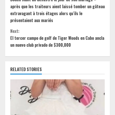
n
après que les traiteurs aient laissé tomber un gâteau
extravagant à trois étages alors qu’ils le
t
présentaient aux mariés
i
Next:
El tercer campo de golf de Tiger Woods en Cabo ancla
n
un nuevo club privado de $300,000
u
e
RELATED STORIES
R
e
a
d