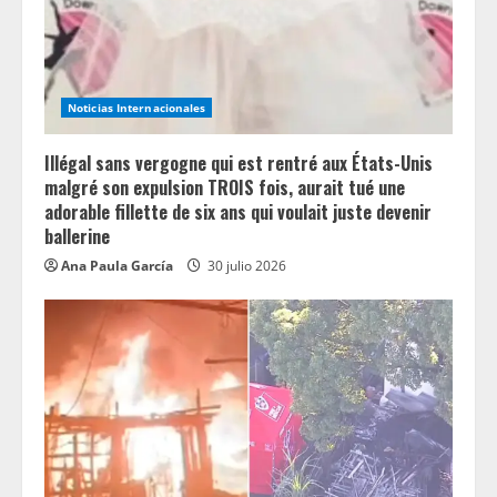
i
n
g
Noticias Internacionales
Illégal sans vergogne qui est rentré aux États-Unis
malgré son expulsion TROIS fois, aurait tué une
adorable fillette de six ans qui voulait juste devenir
ballerine
Ana Paula García
30 julio 2026