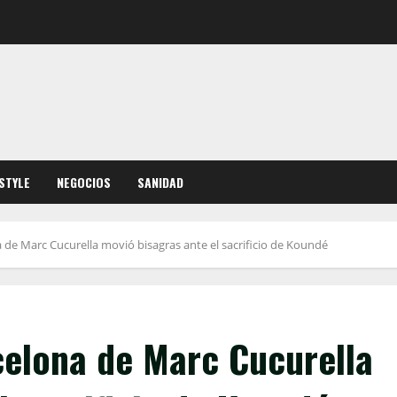
ESTYLE
NEGOCIOS
SANIDAD
 de Marc Cucurella movió bisagras ante el sacrificio de Koundé
celona de Marc Cucurella