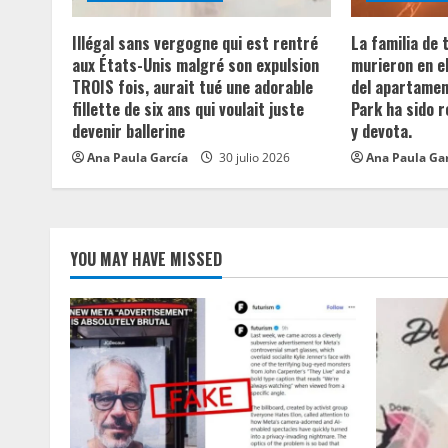
a
d
Illégal sans vergogne qui est rentré
La familia de
aux États-Unis malgré son expulsion
murieron en e
i
TROIS fois, aurait tué une adorable
del apartament
fillette de six ans qui voulait juste
Park ha sido 
n
devenir ballerine
y devota.
Ana Paula García
30 julio 2026
Ana Paula Ga
g
YOU MAY HAVE MISSED