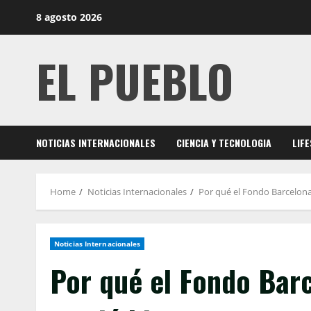
Skip
8 agosto 2026
to
content
EL PUEBLO
NOTICIAS INTERNACIONALES
CIENCIA Y TECNOLOGIA
LIF
Home
Noticias Internacionales
Por qué el Fondo Barcelona
Noticias Internacionales
Por qué el Fondo Bar