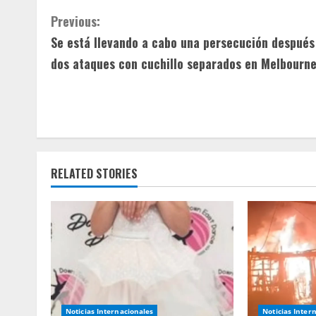
C
Previous:
Se está llevando a cabo una persecución después
o
dos ataques con cuchillo separados en Melbourne
n
t
i
n
RELATED STORIES
u
e
R
e
Noticias Internacionales
Noticias Inter