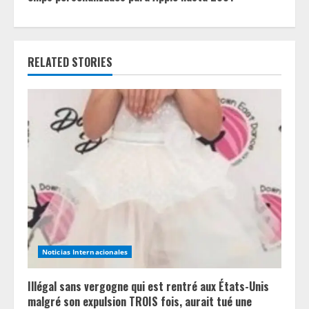
n
u
RELATED STORIES
e
R
e
a
d
i
n
Noticias Internacionales
g
Illégal sans vergogne qui est rentré aux États-Unis
malgré son expulsion TROIS fois, aurait tué une