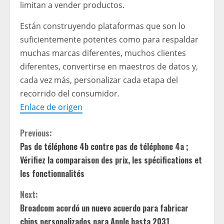
limitan a vender productos.
Están construyendo plataformas que son lo
suficientemente potentes como para respaldar
muchas marcas diferentes, muchos clientes
diferentes, convertirse en maestros de datos y,
cada vez más, personalizar cada etapa del
recorrido del consumidor.
Enlace de origen
C
Previous:
Pas de téléphone 4b contre pas de téléphone 4a ;
o
Vérifiez la comparaison des prix, les spécifications et
n
les fonctionnalités
t
Next:
Broadcom acordó un nuevo acuerdo para fabricar
i
chips personalizados para Apple hasta 2031