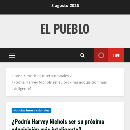
Skip
8 agosto 2026
to
content
EL PUEBLO
LIVE
Primary
Menu
Home
Noticias Internacionales
¿Podría Harvey Nichols ser su próxima adquisición más
inteligente?
Noticias Internacionales
¿Podría Harvey Nichols ser su próxima
adquisición más inteligente?