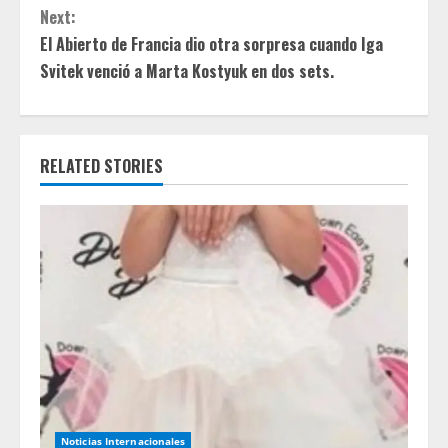
Next:
i
El Abierto de Francia dio otra sorpresa cuando Iga
Svitek venció a Marta Kostyuk en dos sets.
n
u
e
RELATED STORIES
R
e
a
d
i
n
Noticias Internacionales