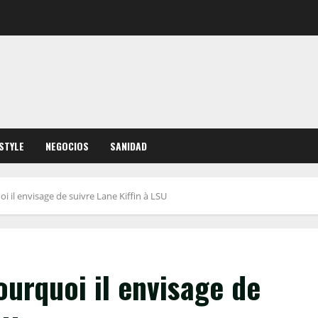
ESTYLE
NEGOCIOS
SANIDAD
i il envisage de suivre Lane Kiffin à LSU
ourquoi il envisage de