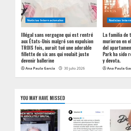
R
e
Noticias Internacionales
Noticias Inter
a
Illégal sans vergogne qui est rentré
La familia de
aux États-Unis malgré son expulsion
murieron en e
d
TROIS fois, aurait tué une adorable
del apartament
fillette de six ans qui voulait juste
Park ha sido 
i
devenir ballerine
y devota.
n
Ana Paula García
30 julio 2026
Ana Paula Ga
g
YOU MAY HAVE MISSED