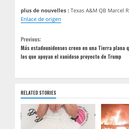
plus de nouvelles :
Texas A&M QB Marcel Re
Enlace de origen
C
Previous:
Más estadounidenses creen en una Tierra plana 
o
los que apoyan el vanidoso proyecto de Trump
n
t
i
RELATED STORIES
n
u
e