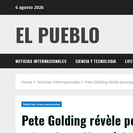
Skip
6 agosto 2026
to
content
EL PUEBLO
NOTICIAS INTERNACIONALES
CIENCIA Y TECNOLOGIA
LIF
Home
Noticias Internacionales
Pete Golding révèle pourquo
Noticias Internacionales
Pete Golding révèle p