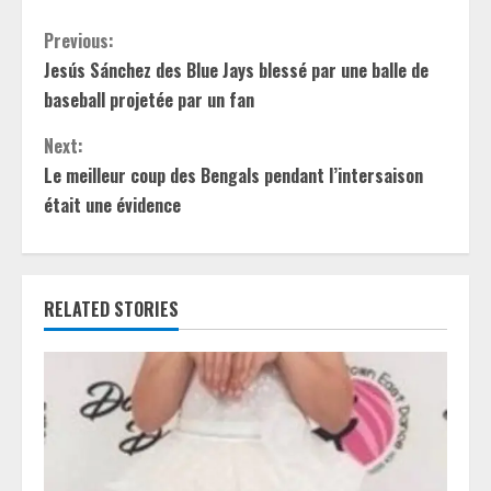
C
Previous:
Jesús Sánchez des Blue Jays blessé par une balle de
o
baseball projetée par un fan
n
Next:
t
Le meilleur coup des Bengals pendant l’intersaison
était une évidence
i
n
RELATED STORIES
u
e
R
e