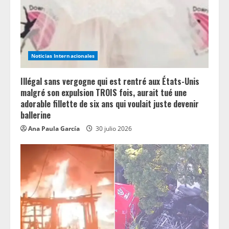
a
d
i
Noticias Internacionales
n
Illégal sans vergogne qui est rentré aux États-Unis
g
malgré son expulsion TROIS fois, aurait tué une
adorable fillette de six ans qui voulait juste devenir
ballerine
Ana Paula García
30 julio 2026