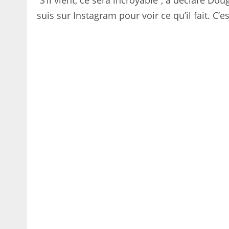
“S’il vient, ce sera incroyable”, a déclaré Dou
suis sur Instagram pour voir ce qu’il fait. C’e