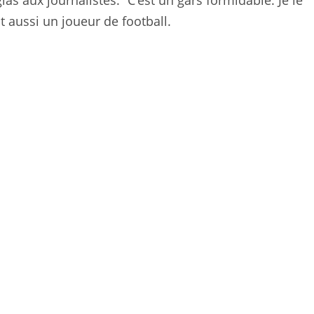
glas aux journalistes. “C’est un gars formidable. Je le
st aussi un joueur de football.