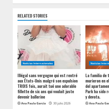
i
n
RELATED STORIES
u
e
R
e
a
Noticias Internacionales
Noticias Inter
d
Illégal sans vergogne qui est rentré
La familia de
aux États-Unis malgré son expulsion
murieron en e
i
TROIS fois, aurait tué une adorable
del apartament
fillette de six ans qui voulait juste
Park ha sido 
n
devenir ballerine
y devota.
Ana Paula García
30 julio 2026
Ana Paula Ga
g