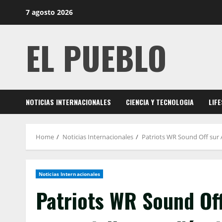
Skip
7 agosto 2026
to
content
EL PUEBLO
NOTICIAS INTERNACIONALES
CIENCIA Y TECNOLOGIA
LIF
Home
Noticias Internacionales
Patriots WR Sound Off sur 
Noticias Internacionales
Patriots WR Sound Off