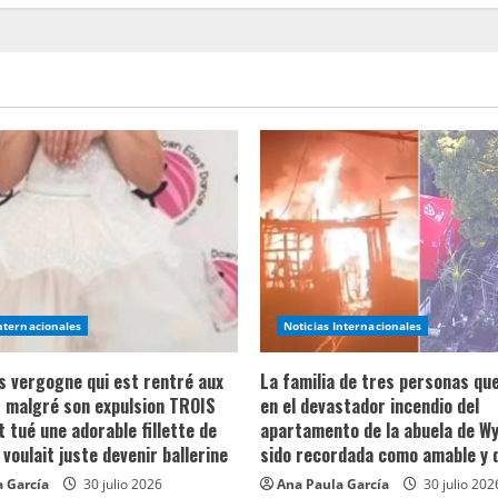
Internacionales
Noticias Internacionales
ns vergogne qui est rentré aux
La familia de tres personas qu
 malgré son expulsion TROIS
en el devastador incendio del
t tué une adorable fillette de
apartamento de la abuela de Wy
 voulait juste devenir ballerine
sido recordada como amable y 
 García
30 julio 2026
Ana Paula García
30 julio 202