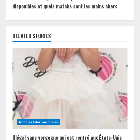
disponibles et quels matchs sont les moins chers
n
u
e
RELATED STORIES
R
e
a
d
i
n
Noticias Internacionales
g
Illégal sans vergogne qui est rentré aux États-Unis