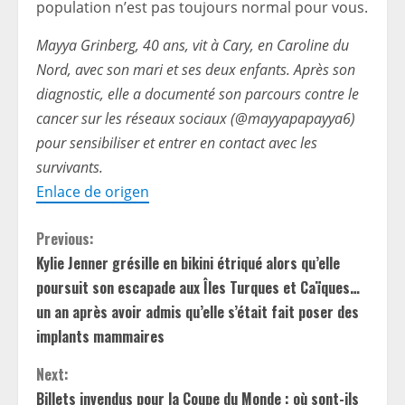
population n’est pas toujours normal pour vous.
Mayya Grinberg, 40 ans, vit à Cary, en Caroline du
Nord, avec son mari et ses deux enfants. Après son
diagnostic, elle a documenté son parcours contre le
cancer sur les réseaux sociaux (@mayyapapayya6)
pour sensibiliser et entrer en contact avec les
survivants.
Enlace de origen
C
Previous:
Kylie Jenner grésille en bikini étriqué alors qu’elle
o
poursuit son escapade aux Îles Turques et Caïques…
n
un an après avoir admis qu’elle s’était fait poser des
implants mammaires
t
Next:
i
Billets invendus pour la Coupe du Monde : où sont-ils