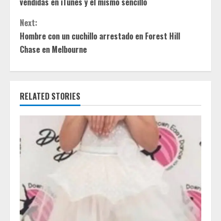
vendidas en iTunes y el mismo sencillo
n
Next:
t
Hombre con un cuchillo arrestado en Forest Hill
Chase en Melbourne
i
n
RELATED STORIES
u
e
R
e
a
d