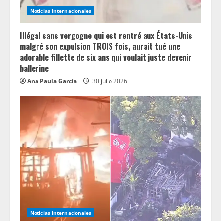
i
Noticias Internacionales
n
Illégal sans vergogne qui est rentré aux États-Unis
g
malgré son expulsion TROIS fois, aurait tué une
adorable fillette de six ans qui voulait juste devenir
ballerine
Ana Paula García
30 julio 2026
Noticias Internacionales