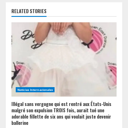
n
RELATED STORIES
u
e
R
e
a
d
i
Noticias Internacionales
n
Illégal sans vergogne qui est rentré aux États-Unis
g
malgré son expulsion TROIS fois, aurait tué une
adorable fillette de six ans qui voulait juste devenir
ballerine