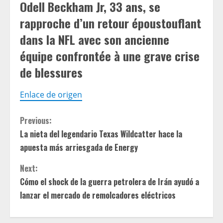
Odell Beckham Jr, 33 ans, se
rapproche d’un retour époustouflant
dans la NFL avec son ancienne
équipe confrontée à une grave crise
de blessures
Enlace de origen
C
Previous:
La nieta del legendario Texas Wildcatter hace la
o
apuesta más arriesgada de Energy
n
Next:
t
Cómo el shock de la guerra petrolera de Irán ayudó a
lanzar el mercado de remolcadores eléctricos
i