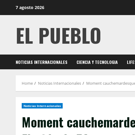
Skip
7 agosto 2026
to
content
EL PUEBLO
NOTICIAS INTERNACIONALES
CIENCIA Y TECNOLOGIA
LIF
Home
Noticias Internacionales
Moment cauchemardesque Une
Noticias Internacionales
Moment cauchemarde