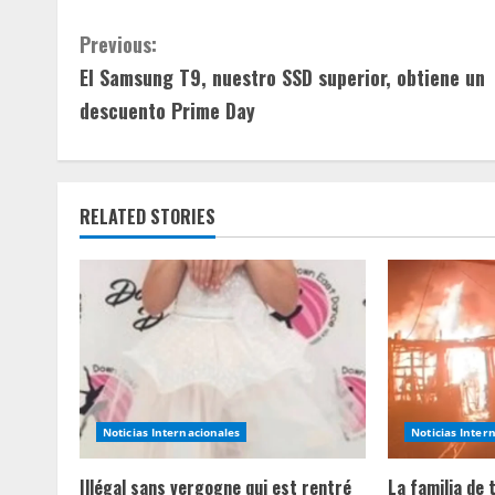
C
Previous:
El Samsung T9, nuestro SSD superior, obtiene un
o
descuento Prime Day
n
t
RELATED STORIES
i
n
u
e
R
Noticias Internacionales
Noticias Inter
e
Illégal sans vergogne qui est rentré
La familia de