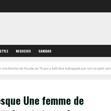
ESTYLE
NEGOCIOS
SANIDAD
 femme de Floride de 74 ans a failli être kidnappée par son ex-petit-ami 
sque Une femme de