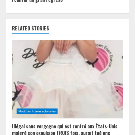
n
u
RELATED STORIES
e
R
e
a
d
i
n
Noticias Internacionales
g
Illégal sans vergogne qui est rentré aux États-Unis
malgré son expulsion TROIS fois, aurait tué une