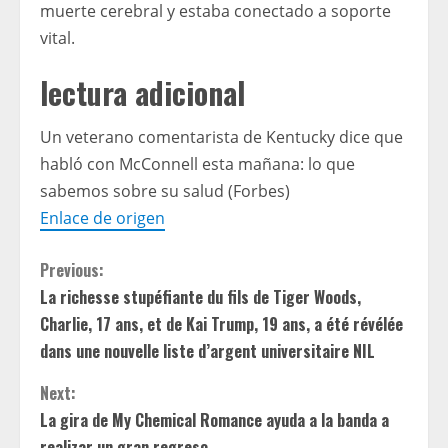
muerte cerebral y estaba conectado a soporte
vital.
lectura adicional
Un veterano comentarista de Kentucky dice que
habló con McConnell esta mañana: lo que
sabemos sobre su salud (Forbes)
Enlace de origen
C
Previous:
La richesse stupéfiante du fils de Tiger Woods,
o
Charlie, 17 ans, et de Kai Trump, 19 ans, a été révélée
n
dans une nouvelle liste d’argent universitaire NIL
t
Next:
La gira de My Chemical Romance ayuda a la banda a
i
realizar un gran regreso