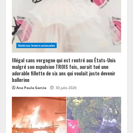
e
a
d
i
Noticias Internacionales
n
Illégal sans vergogne qui est rentré aux États-Unis
g
malgré son expulsion TROIS fois, aurait tué une
adorable fillette de six ans qui voulait juste devenir
ballerine
Ana Paula García
30 julio 2026