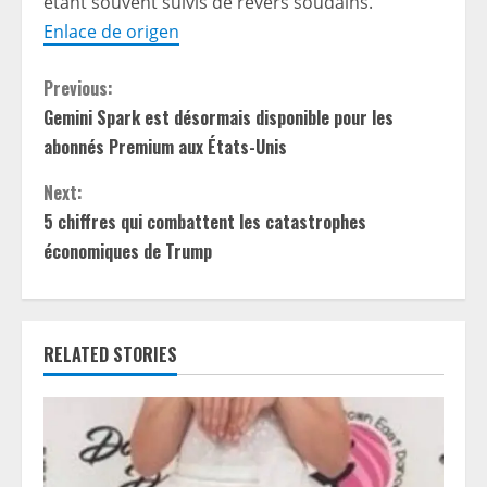
étant souvent suivis de revers soudains.
Enlace de origen
C
Previous:
Gemini Spark est désormais disponible pour les
o
abonnés Premium aux États-Unis
n
Next:
t
5 chiffres qui combattent les catastrophes
économiques de Trump
i
n
RELATED STORIES
u
e
R