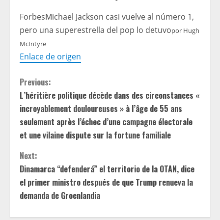
Forbes
Michael Jackson casi vuelve al número 1,
pero una superestrella del pop lo detuvo
por
Hugh
McIntyre
Enlace de origen
C
Previous:
L’héritière politique décède dans des circonstances «
o
incroyablement douloureuses » à l’âge de 55 ans
n
seulement après l’échec d’une campagne électorale
et une vilaine dispute sur la fortune familiale
t
Next:
i
Dinamarca “defenderá” el territorio de la OTAN, dice
el primer ministro después de que Trump renueva la
n
demanda de Groenlandia
u