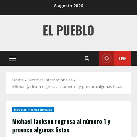
Skip
8 agosto 2026
to
content
EL PUEBLO
LIVE
Primary
Menu
Home
Noticias Internacionales
Michael Jackson regresa al número 1 y provoca algunas listas
Noticias Internacionales
Michael Jackson regresa al número 1 y
provoca algunas listas