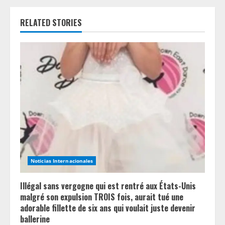
e
RELATED STORIES
R
e
a
d
i
n
g
Noticias Internacionales
Illégal sans vergogne qui est rentré aux États-Unis
malgré son expulsion TROIS fois, aurait tué une
adorable fillette de six ans qui voulait juste devenir
ballerine