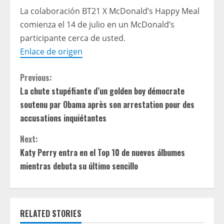
La colaboración BT21 X McDonald’s Happy Meal
comienza el 14 de julio en un McDonald’s
participante cerca de usted.
Enlace de origen
C
Previous:
La chute stupéfiante d’un golden boy démocrate
o
soutenu par Obama après son arrestation pour des
n
accusations inquiétantes
t
Next:
Katy Perry entra en el Top 10 de nuevos álbumes
i
mientras debuta su último sencillo
n
u
RELATED STORIES