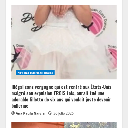
e
R
e
a
d
i
n
Noticias Internacionales
g
Illégal sans vergogne qui est rentré aux États-Unis
malgré son expulsion TROIS fois, aurait tué une
adorable fillette de six ans qui voulait juste devenir
ballerine
Ana Paula García
30 julio 2026