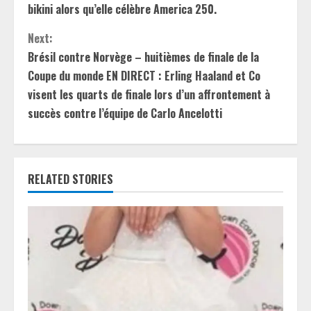
o
bikini alors qu’elle célèbre America 250.
n
Next:
t
Brésil contre Norvège – huitièmes de finale de la
Coupe du monde EN DIRECT : Erling Haaland et Co
i
visent les quarts de finale lors d’un affrontement à
succès contre l’équipe de Carlo Ancelotti
n
u
e
RELATED STORIES
R
e
a
d