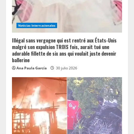
i
n
Noticias Internacionales
g
Illégal sans vergogne qui est rentré aux États-Unis
malgré son expulsion TROIS fois, aurait tué une
adorable fillette de six ans qui voulait juste devenir
ballerine
Ana Paula García
30 julio 2026