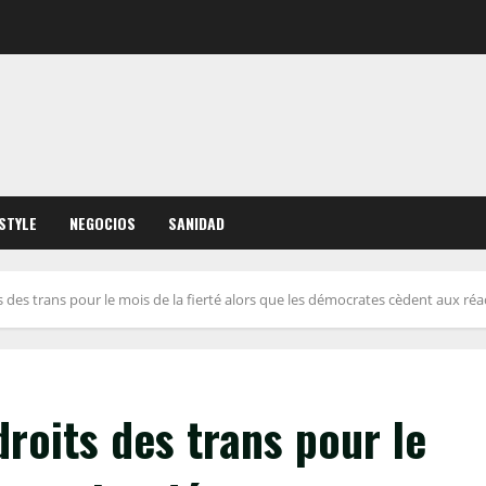
ESTYLE
NEGOCIOS
SANIDAD
des trans pour le mois de la fierté alors que les démocrates cèdent aux réa
oits des trans pour le