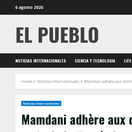
Skip
6 agosto 2026
to
content
EL PUEBLO
NOTICIAS INTERNACIONALES
CIENCIA Y TECNOLOGIA
LIF
Home
Noticias Internacionales
Mamdani adhère aux droits 
Noticias Internacionales
Mamdani adhère aux dr