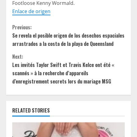
Footloose Kenny Wormald.
Enlace de origen
C
Previous:
Se revela el posible origen de los desechos espaciales
o
arrastrados a la costa de la playa de Queensland
n
Next:
t
Les invités Taylor Swift et Travis Kelce ont été «
scannés » à la recherche d’appareils
i
d’enregistrement secrets lors du mariage MSG
n
u
RELATED STORIES
e
R