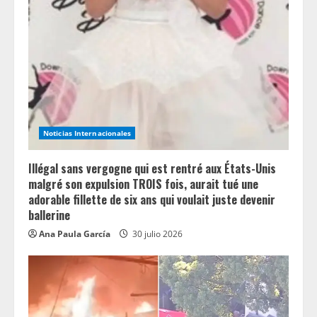
e
a
d
i
n
Noticias Internacionales
g
Illégal sans vergogne qui est rentré aux États-Unis
malgré son expulsion TROIS fois, aurait tué une
adorable fillette de six ans qui voulait juste devenir
ballerine
Ana Paula García
30 julio 2026