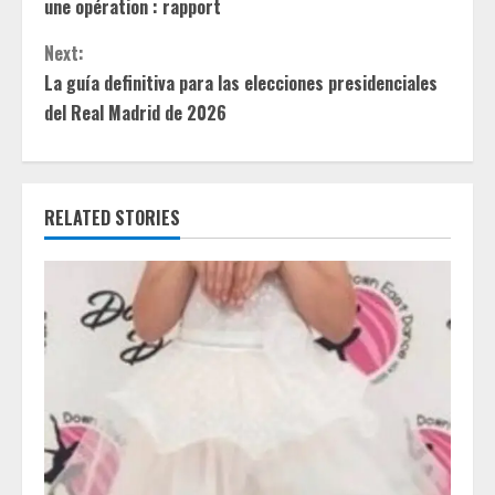
o
une opération : rapport
n
Next:
t
La guía definitiva para las elecciones presidenciales
del Real Madrid de 2026
i
n
RELATED STORIES
u
e
R
e
a
d