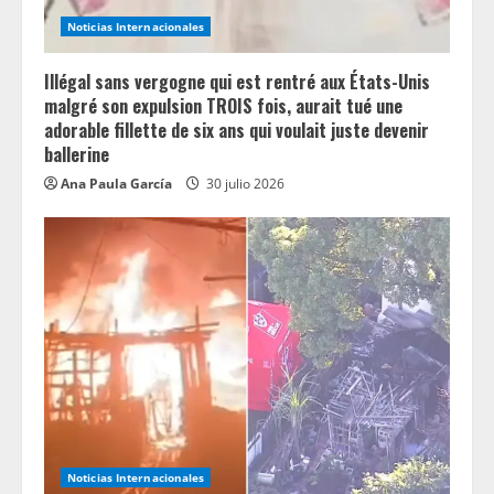
i
Noticias Internacionales
n
Illégal sans vergogne qui est rentré aux États-Unis
g
malgré son expulsion TROIS fois, aurait tué une
adorable fillette de six ans qui voulait juste devenir
ballerine
Ana Paula García
30 julio 2026
Noticias Internacionales