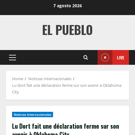
Skip
7 agosto 2026
to
content
EL PUEBLO
LIVE
Primary
Menu
Home
Noticias Internacionales
Lu Dort fait une déclaration ferme sur son avenir à Oklahoma
City
Noticias Internacionales
Lu Dort fait une déclaration ferme sur son
avenir à Oklahoma City