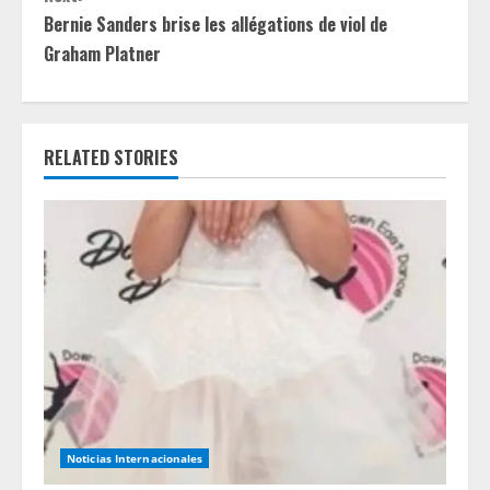
t
Bernie Sanders brise les allégations de viol de
i
Graham Platner
n
u
RELATED STORIES
e
R
e
a
d
i
n
Noticias Internacionales