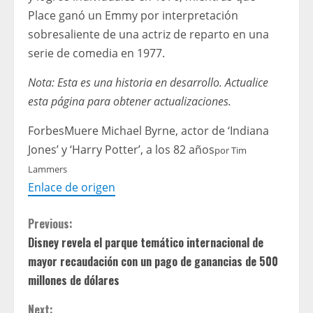
Place ganó un Emmy por interpretación
sobresaliente de una actriz de reparto en una
serie de comedia en 1977.
Nota: Esta es una historia en desarrollo. Actualice
esta página para obtener actualizaciones.
Forbes
Muere Michael Byrne, actor de ‘Indiana
Jones’ y ‘Harry Potter’, a los 82 años
por
Tim
Lammers
Enlace de origen
C
Previous:
Disney revela el parque temático internacional de
o
mayor recaudación con un pago de ganancias de 500
n
millones de dólares
Next: