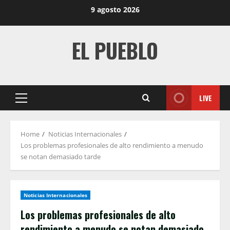
Skip
9 agosto 2026
to
content
EL PUEBLO
LIVE
Primary
Menu
Home
Noticias Internacionales
Los problemas profesionales de alto rendimiento a menudo
se notan demasiado tarde
Noticias Internacionales
Los problemas profesionales de alto
rendimiento a menudo se notan demasiado