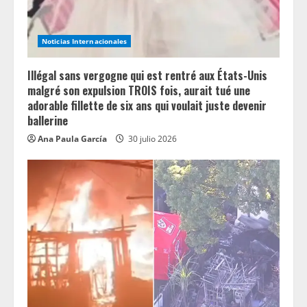
i
n
Noticias Internacionales
g
Illégal sans vergogne qui est rentré aux États-Unis
malgré son expulsion TROIS fois, aurait tué une
adorable fillette de six ans qui voulait juste devenir
ballerine
Ana Paula García
30 julio 2026