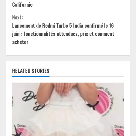
o
Californie
n
Next:
t
Lancement de Redmi Turbo 5 India confirmé le 16
juin : fonctionnalités attendues, prix et comment
i
acheter
n
u
RELATED STORIES
e
R
e
a
d