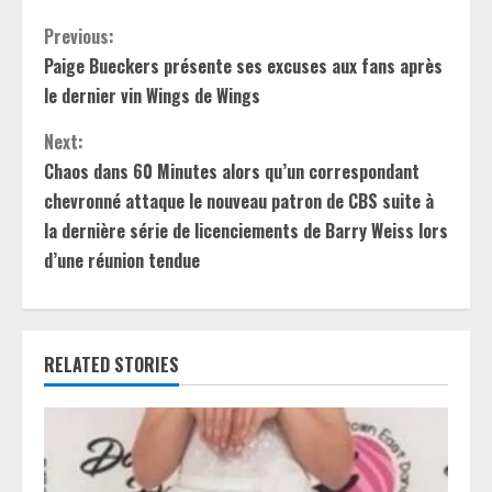
C
Previous:
Paige Bueckers présente ses excuses aux fans après
o
le dernier vin Wings de Wings
n
Next:
t
Chaos dans 60 Minutes alors qu’un correspondant
chevronné attaque le nouveau patron de CBS suite à
i
la dernière série de licenciements de Barry Weiss lors
d’une réunion tendue
n
u
e
RELATED STORIES
R
e