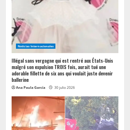
a
d
i
n
Noticias Internacionales
g
Illégal sans vergogne qui est rentré aux États-Unis
malgré son expulsion TROIS fois, aurait tué une
adorable fillette de six ans qui voulait juste devenir
ballerine
Ana Paula García
30 julio 2026