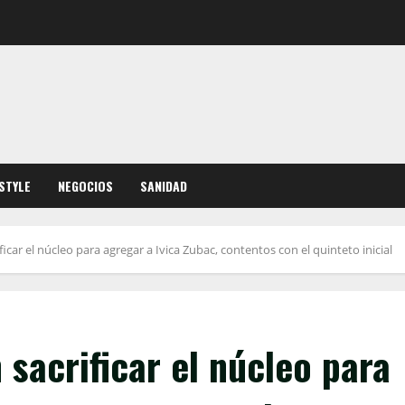
ESTYLE
NEGOCIOS
SANIDAD
icar el núcleo para agregar a Ivica Zubac, contentos con el quinteto inicial
 sacrificar el núcleo para