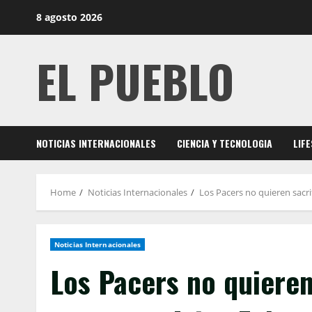
Skip
8 agosto 2026
to
content
EL PUEBLO
NOTICIAS INTERNACIONALES
CIENCIA Y TECNOLOGIA
LIF
Home
Noticias Internacionales
Los Pacers no quieren sacrif
Noticias Internacionales
Los Pacers no quieren