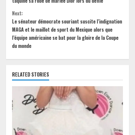
n
taquiné sa robe de mariée Dior lors du défilé
t
Next:
Le sénateur démocrate souriant suscite l’indignation
i
MAGA et le maillot de sport du Mexique alors que
l’équipe américaine se bat pour la gloire de la Coupe
n
du monde
u
e
RELATED STORIES
R
e
a
d
i