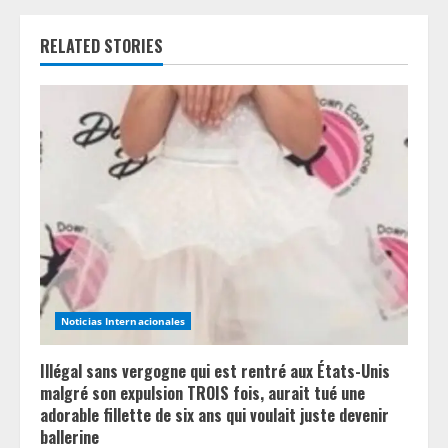
u
RELATED STORIES
e
R
e
a
d
i
n
Noticias Internacionales
g
Illégal sans vergogne qui est rentré aux États-Unis
malgré son expulsion TROIS fois, aurait tué une
adorable fillette de six ans qui voulait juste devenir
ballerine