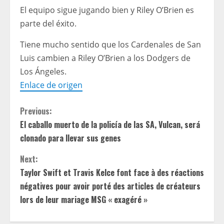
El equipo sigue jugando bien y Riley O’Brien es
parte del éxito.
Tiene mucho sentido que los Cardenales de San
Luis cambien a Riley O’Brien a los Dodgers de
Los Ángeles.
Enlace de origen
C
Previous:
El caballo muerto de la policía de las SA, Vulcan, será
o
clonado para llevar sus genes
n
Next:
t
Taylor Swift et Travis Kelce font face à des réactions
négatives pour avoir porté des articles de créateurs
i
lors de leur mariage MSG « exagéré »
n