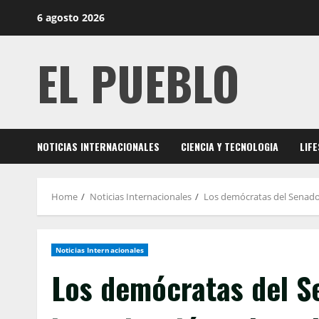
Skip
6 agosto 2026
to
content
EL PUEBLO
NOTICIAS INTERNACIONALES
CIENCIA Y TECNOLOGIA
LIF
Home
Noticias Internacionales
Los demócratas del Senado 
Noticias Internacionales
Los demócratas del S