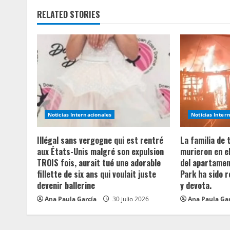
n
RELATED STORIES
u
e
R
e
a
Noticias Internacionales
Noticias Inter
d
Illégal sans vergogne qui est rentré
La familia de
aux États-Unis malgré son expulsion
murieron en e
i
TROIS fois, aurait tué une adorable
del apartament
fillette de six ans qui voulait juste
Park ha sido 
n
devenir ballerine
y devota.
Ana Paula García
30 julio 2026
Ana Paula Ga
g