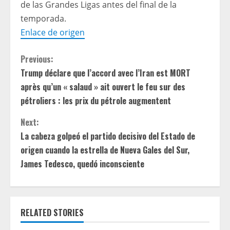
de las Grandes Ligas antes del final de la
temporada.
Enlace de origen
C
Previous:
Trump déclare que l’accord avec l’Iran est MORT
o
après qu’un « salaud » ait ouvert le feu sur des
n
pétroliers : les prix du pétrole augmentent
t
Next:
La cabeza golpeó el partido decisivo del Estado de
i
origen cuando la estrella de Nueva Gales del Sur,
James Tedesco, quedó inconsciente
n
u
e
RELATED STORIES