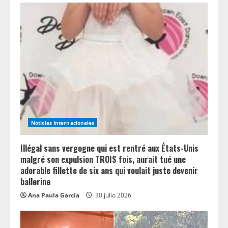
R
e
a
d
i
n
Noticias Internacionales
g
Illégal sans vergogne qui est rentré aux États-Unis
malgré son expulsion TROIS fois, aurait tué une
adorable fillette de six ans qui voulait juste devenir
ballerine
Ana Paula García
30 julio 2026