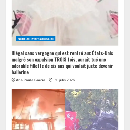
i
n
g
Noticias Internacionales
Illégal sans vergogne qui est rentré aux États-Unis
malgré son expulsion TROIS fois, aurait tué une
adorable fillette de six ans qui voulait juste devenir
ballerine
Ana Paula García
30 julio 2026