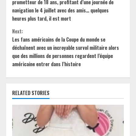
o
prometteur de 18 ans, profitant d’une journée de
n
navigation le 4 juillet avec des amis… quelques
heures plus tard, il est mort
t
Next:
i
Les fans américains de la Coupe du monde se
déchaînent avec un incroyable survol militaire alors
n
que des millions de personnes regardent l’équipe
u
américaine entrer dans l’histoire
e
R
RELATED STORIES
e
a
d