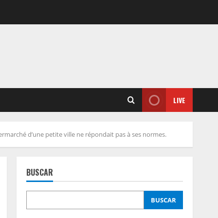
LIVE
rmarché d’une petite ville ne répondait pas à ses normes.
BUSCAR
BUSCAR