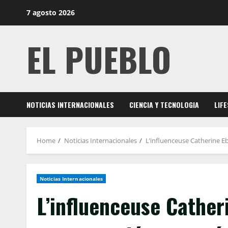
Skip
7 agosto 2026
to
content
EL PUEBLO
NOTICIAS INTERNACIONALES
CIENCIA Y TECNOLOGIA
LIF
Home
Noticias Internacionales
L’influenceuse Catherine E
Noticias Internacionales
L’influenceuse Cathe