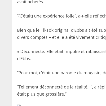
avait achetés.
“(C’était) une expérience folle”, a-t-elle réfl
Bien que le TikTok original d’Ebbs ait été su
divers comptes – et elle a été vivement cri
« Déconnecté. Elle était impolie et rabaissa
d’Ebbs.
“Pour moi, c’était une parodie du magasin, de 
“Tellement déconnecté de la réalité…”, a répli
était plus que grossière.”