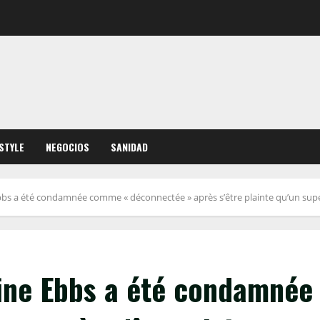
ESTYLE
NEGOCIOS
SANIDAD
bbs a été condamnée comme « déconnectée » après s’être plainte qu’un supe
rine Ebbs a été condamnée