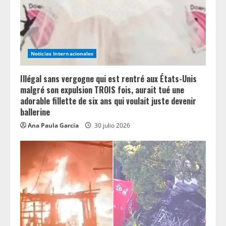
d
i
n
Noticias Internacionales
g
Illégal sans vergogne qui est rentré aux États-Unis
malgré son expulsion TROIS fois, aurait tué une
adorable fillette de six ans qui voulait juste devenir
ballerine
Ana Paula García
30 julio 2026