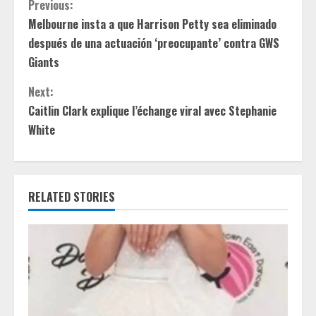
C
Previous:
Melbourne insta a que Harrison Petty sea eliminado
o
después de una actuación ‘preocupante’ contra GWS
n
Giants
t
Next:
Caitlin Clark explique l’échange viral avec Stephanie
i
White
n
u
RELATED STORIES
e
R
e
a