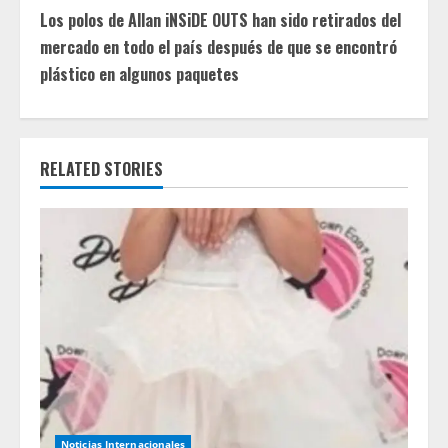
t
Los polos de Allan iNSiDE OUTS han sido retirados del
mercado en todo el país después de que se encontró
i
plástico en algunos paquetes
n
u
RELATED STORIES
e
R
e
a
d
i
Noticias Internacionales