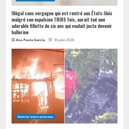
n
g
Illégal sans vergogne qui est rentré aux États-Unis
malgré son expulsion TROIS fois, aurait tué une
adorable fillette de six ans qui voulait juste devenir
ballerine
Ana Paula García
30 julio 2026
Noticias Internacionales