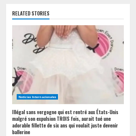
u
e
RELATED STORIES
R
e
a
d
i
n
Noticias Internacionales
g
Illégal sans vergogne qui est rentré aux États-Unis
malgré son expulsion TROIS fois, aurait tué une
adorable fillette de six ans qui voulait juste devenir
ballerine