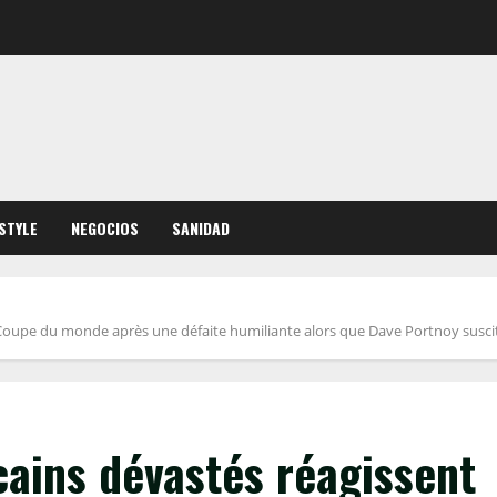
ESTYLE
NEGOCIOS
SANIDAD
a Coupe du monde après une défaite humiliante alors que Dave Portnoy susci
ains dévastés réagissent