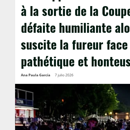
à la sortie de la Cou
défaite humiliante al
suscite la fureur fac
pathétique et honteu
Ana Paula García
7 julio 2026