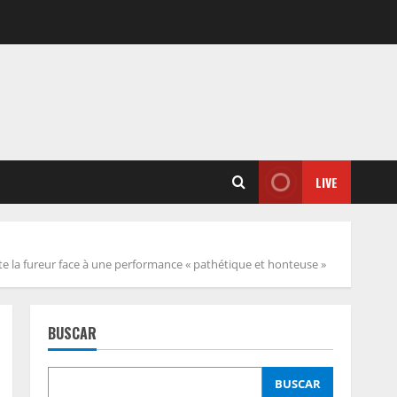
LIVE
te la fureur face à une performance « pathétique et honteuse »
BUSCAR
BUSCAR