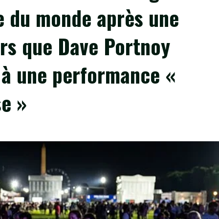
pe du monde après une
ors que Dave Portnoy
e à une performance «
se »