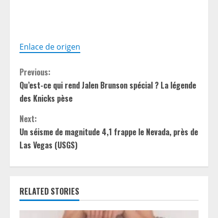
Enlace de origen
C
Previous:
Qu’est-ce qui rend Jalen Brunson spécial ? La légende
o
des Knicks pèse
n
Next:
t
Un séisme de magnitude 4,1 frappe le Nevada, près de
Las Vegas (USGS)
i
n
RELATED STORIES
u