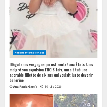
e
R
e
a
d
i
Noticias Internacionales
n
Illégal sans vergogne qui est rentré aux États-Unis
g
malgré son expulsion TROIS fois, aurait tué une
adorable fillette de six ans qui voulait juste devenir
ballerine
Ana Paula García
30 julio 2026