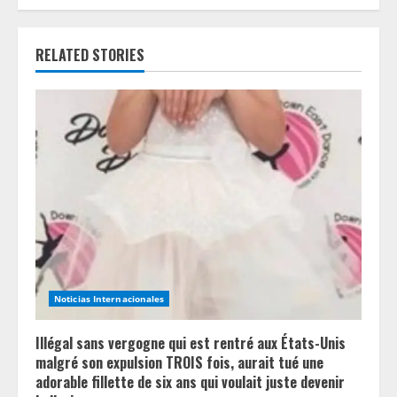
i
n
RELATED STORIES
u
e
R
e
a
d
Noticias Internacionales
i
n
Illégal sans vergogne qui est rentré aux États-Unis
malgré son expulsion TROIS fois, aurait tué une
g
adorable fillette de six ans qui voulait juste devenir