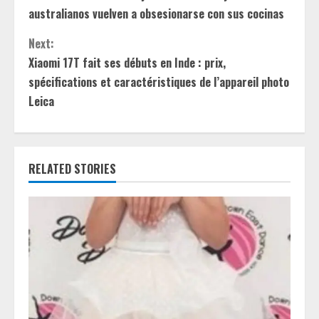
o
australianos vuelven a obsesionarse con sus cocinas
n
Next:
t
Xiaomi 17T fait ses débuts en Inde : prix,
spécifications et caractéristiques de l’appareil photo
i
Leica
n
u
RELATED STORIES
e
R
e
a
d