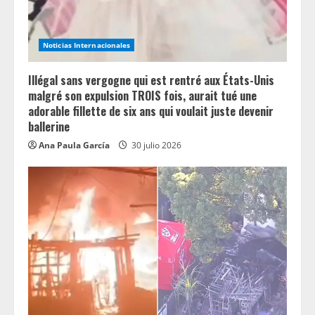
i
n
Noticias Internacionales
g
Illégal sans vergogne qui est rentré aux États-Unis
malgré son expulsion TROIS fois, aurait tué une
adorable fillette de six ans qui voulait juste devenir
ballerine
Ana Paula García
30 julio 2026