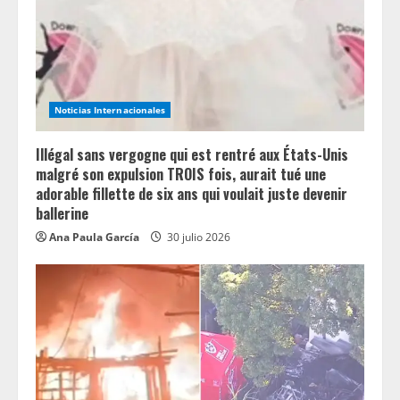
a
d
i
Noticias Internacionales
n
Illégal sans vergogne qui est rentré aux États-Unis
g
malgré son expulsion TROIS fois, aurait tué une
adorable fillette de six ans qui voulait juste devenir
ballerine
Ana Paula García
30 julio 2026