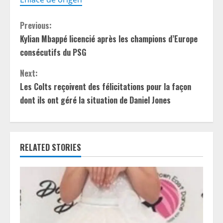
C
Previous:
Kylian Mbappé licencié après les champions d’Europe
o
consécutifs du PSG
n
Next:
t
Les Colts reçoivent des félicitations pour la façon
dont ils ont géré la situation de Daniel Jones
i
n
RELATED STORIES
u
e
R
e