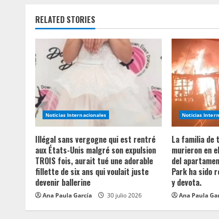
i
RELATED STORIES
n
u
e
R
e
Noticias Internacionales
Noticias Inter
a
Illégal sans vergogne qui est rentré
La familia de
aux États-Unis malgré son expulsion
murieron en e
d
TROIS fois, aurait tué une adorable
del apartament
fillette de six ans qui voulait juste
Park ha sido 
i
devenir ballerine
y devota.
n
Ana Paula García
30 julio 2026
Ana Paula Ga
g