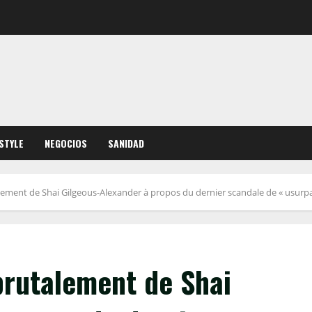
ESTYLE
NEGOCIOS
SANIDAD
ement de Shai Gilgeous-Alexander à propos du dernier scandale de « usurpat
brutalement de Shai