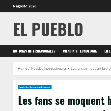
Skip
6 agosto 2026
to
content
EL PUEBLO
NOTICIAS INTERNACIONALES
CIENCIA Y TECNOLOGIA
LIF
Home
Noticias Internacionales
Les fans se moquent brutal
Noticias Internacionales
Les fans se moquent 