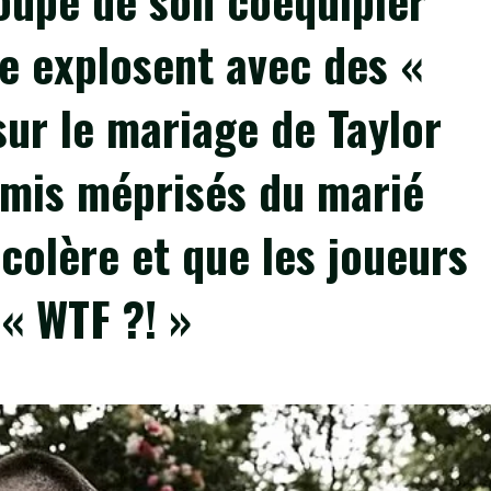
oupe de son coéquipier
ce explosent avec des «
sur le mariage de Taylor
amis méprisés du marié
colère et que les joueurs
 « WTF ?! »