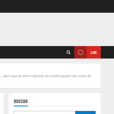
LIVE
t… alors que les amis méprisés du marié piquent des crises de
BUSCAR