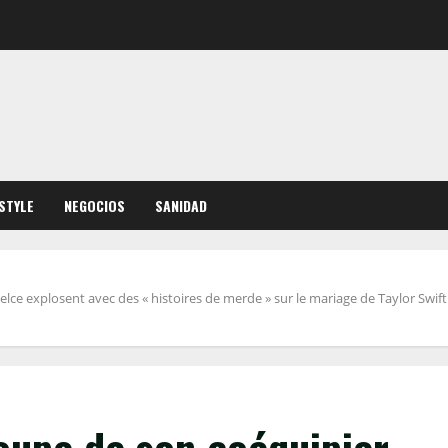
ESTYLE
NEGOCIOS
SANIDAD
elce explosent avec des « histoires de merde » sur le mariage de Taylor Swif