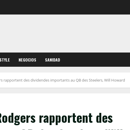
ESTYLE
NEGOCIOS
SANIDAD
rs rapportent des dividendes importants au QB des Steelers, Will Howard
Rodgers rapportent des