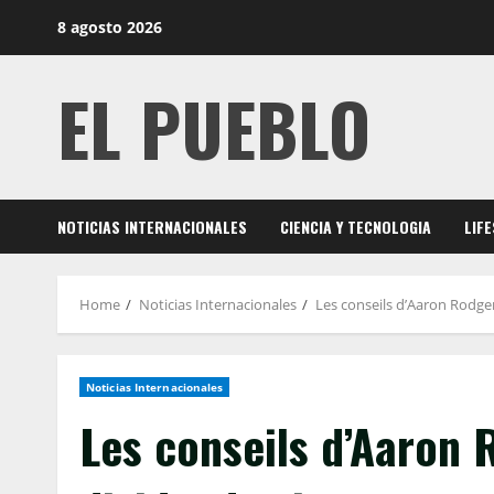
Skip
8 agosto 2026
to
content
EL PUEBLO
NOTICIAS INTERNACIONALES
CIENCIA Y TECNOLOGIA
LIF
Home
Noticias Internacionales
Les conseils d’Aaron Rodge
Noticias Internacionales
Les conseils d’Aaron 