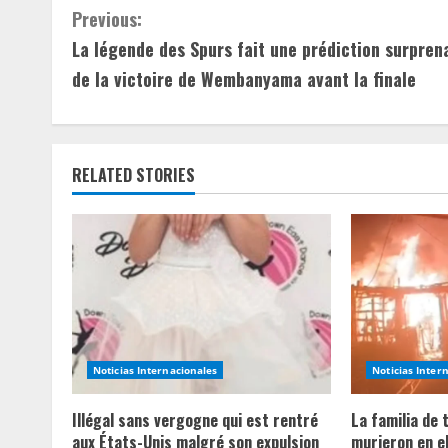
C
Previous:
La légende des Spurs fait une prédiction surpren
o
de la victoire de Wembanyama avant la finale
n
t
RELATED STORIES
i
n
u
e
R
Noticias Internacionales
Noticias Inter
e
Illégal sans vergogne qui est rentré
La familia de
a
aux États-Unis malgré son expulsion
murieron en e