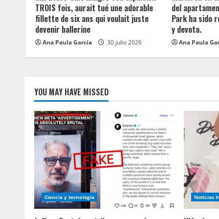
TROIS fois, aurait tué une adorable
del apartament
d
fillette de six ans qui voulait juste
Park ha sido 
devenir ballerine
y devota.
i
Ana Paula García
30 julio 2026
Ana Paula Ga
n
g
YOU MAY HAVE MISSED
Ciencia y tecnologia
Noticias 