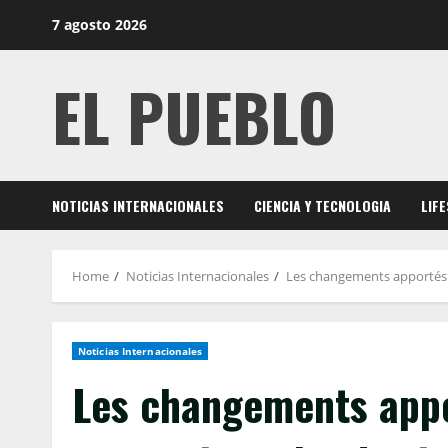
Skip
7 agosto 2026
to
content
EL PUEBLO
NOTICIAS INTERNACIONALES
CIENCIA Y TECNOLOGIA
LIF
Home
Noticias Internacionales
Les changements apportés a
Noticias Internacionales
Les changements appo