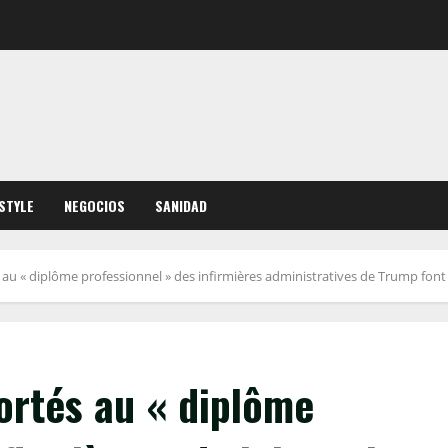
ESTYLE
NEGOCIOS
SANIDAD
u « diplôme professionnel » des infirmières administratives de Trump font
rtés au « diplôme