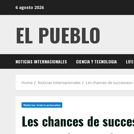
Skip
6 agosto 2026
to
content
EL PUEBLO
NOTICIAS INTERNACIONALES
CIENCIA Y TECNOLOGIA
LIF
Home
Noticias Internacionales
Les chances de successeur 
Noticias Internacionales
Les chances de succe