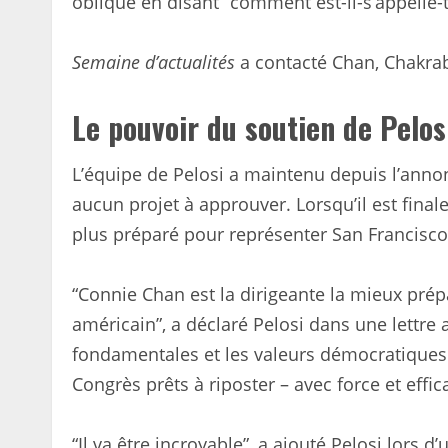
oblique en disant “comment est-il-s’appelle-t-
Semaine d’actualités
a contacté Chan, Chakra
Le pouvoir du soutien de Pelos
L’équipe de Pelosi a maintenu depuis l’annonc
aucun projet à approuver. Lorsqu’il est final
plus préparé pour représenter San Francisco
“Connie Chan est la dirigeante la mieux pré
américain”, a déclaré Pelosi dans une lettre 
fondamentales et les valeurs démocratiques
Congrès prêts à riposter – avec force et effica
“Il va être incroyable”, a ajouté Pelosi lors d