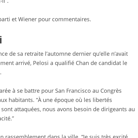
il”.
barti et Wiener pour commentaires.
i
e de sa retraite l’automne dernier qu’elle n’avait
ement arrivé, Pelosi a qualifié Chan de candidat le
.
parée à se battre pour San Francisco au Congrès
aux habitants. “À une époque où les libertés
 sont attaquées, nous avons besoin de dirigeants au
cité.”
’un rassemblement dans la ville. “Je suis très excité