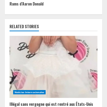
Rams d’Aaron Donald
n
u
e
RELATED STORIES
R
e
a
d
i
n
Noticias Internacionales
g
Illégal sans vergogne qui est rentré aux États-Unis