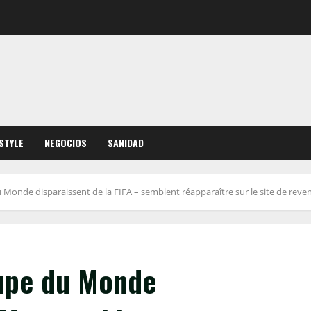
ESTYLE
NEGOCIOS
SANIDAD
u Monde disparaissent de la FIFA – semblent réapparaître sur le site de reve
oupe du Monde