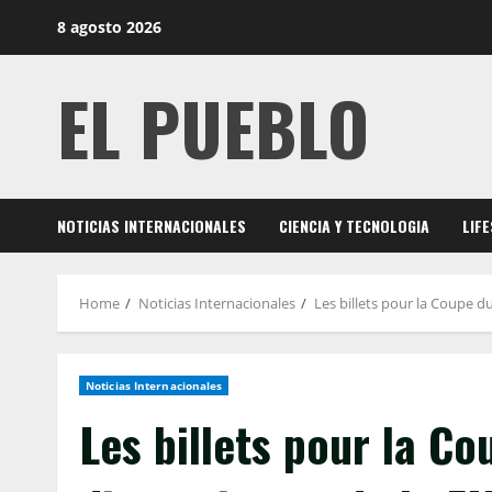
Skip
8 agosto 2026
to
content
EL PUEBLO
NOTICIAS INTERNACIONALES
CIENCIA Y TECNOLOGIA
LIF
Home
Noticias Internacionales
Les billets pour la Coupe d
Noticias Internacionales
Les billets pour la C