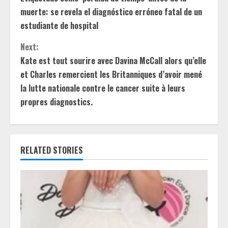
o
muerte: se revela el diagnóstico erróneo fatal de un
n
estudiante de hospital
t
Next:
Kate est tout sourire avec Davina McCall alors qu’elle
i
et Charles remercient les Britanniques d’avoir mené
la lutte nationale contre le cancer suite à leurs
n
propres diagnostics.
u
e
RELATED STORIES
R
e
a
d