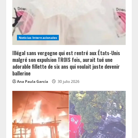
i
n
g
Noticias Internacionales
Illégal sans vergogne qui est rentré aux États-Unis
malgré son expulsion TROIS fois, aurait tué une
adorable fillette de six ans qui voulait juste devenir
ballerine
Ana Paula García
30 julio 2026