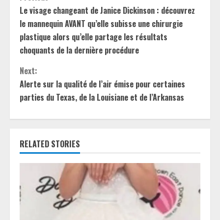
C
Le visage changeant de Janice Dickinson : découvrez
o
le mannequin AVANT qu’elle subisse une chirurgie
n
plastique alors qu’elle partage les résultats
choquants de la dernière procédure
t
Next:
i
Alerte sur la qualité de l’air émise pour certaines
parties du Texas, de la Louisiane et de l’Arkansas
n
u
e
RELATED STORIES
R
e
a