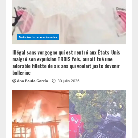
d
i
n
Noticias Internacionales
g
Illégal sans vergogne qui est rentré aux États-Unis
malgré son expulsion TROIS fois, aurait tué une
adorable fillette de six ans qui voulait juste devenir
ballerine
Ana Paula García
30 julio 2026