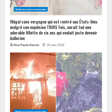
i
Noticias Internacionales
n
Illégal sans vergogne qui est rentré aux États-Unis
g
malgré son expulsion TROIS fois, aurait tué une
adorable fillette de six ans qui voulait juste devenir
ballerine
Ana Paula García
30 julio 2026
Noticias Internacionales