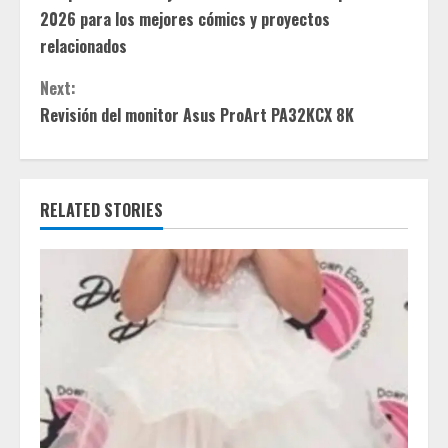
o
2026 para los mejores cómics y proyectos
n
relacionados
t
Next:
Revisión del monitor Asus ProArt PA32KCX 8K
i
n
RELATED STORIES
u
e
R
e
a
d