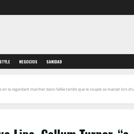
ESTYLE
NEGOCIOS
SANIDAD
en la regardant marcher dans l’allée tandis que le couple se mariait lors d’