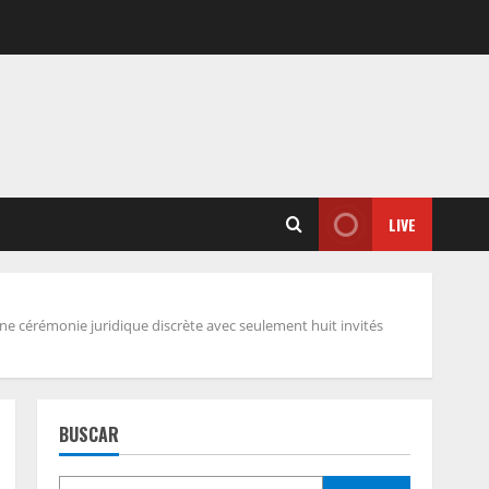
LIVE
une cérémonie juridique discrète avec seulement huit invités
BUSCAR