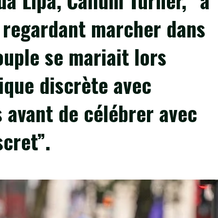
a Lipa, Callum Turner, “a
a regardant marcher dans
ouple se mariait lors
ique discrète avec
s avant de célébrer avec
scret”.