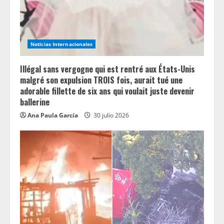
d
i
Noticias Internacionales
n
Illégal sans vergogne qui est rentré aux États-Unis
g
malgré son expulsion TROIS fois, aurait tué une
adorable fillette de six ans qui voulait juste devenir
ballerine
Ana Paula García
30 julio 2026