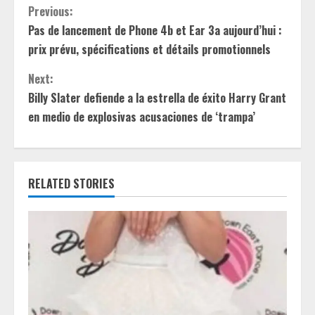
C
Previous:
Pas de lancement de Phone 4b et Ear 3a aujourd’hui :
o
prix prévu, spécifications et détails promotionnels
n
Next:
t
Billy Slater defiende a la estrella de éxito Harry Grant
en medio de explosivas acusaciones de ‘trampa’
i
n
RELATED STORIES
u
e
R
e
a